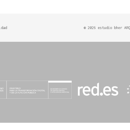
idad
©
2026
estudio bher AR